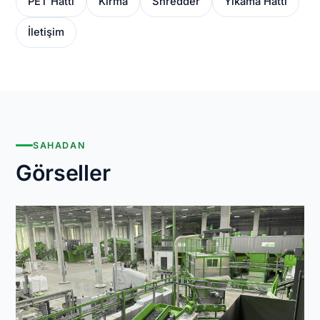
PET Hattı
Kırma
Shredder
Yıkama Hattı
İletişim
SAHADAN
Görseller