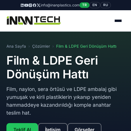
info@inanplastics.com
TR
EN
RU
Ana Sayfa
›
Çözümler
›
Film & LDPE Geri Dönüşüm Hattı
Film & LDPE Geri
Dönüşüm Hattı
Film, naylon, sera örtüsü ve LDPE ambalaj gibi
yumuşak ve kirli plastiklerin yıkanıp yeniden
hammaddeye kazandırıldığı komple anahtar
teslim hat.
Teklif Al
İletişim
Görseller