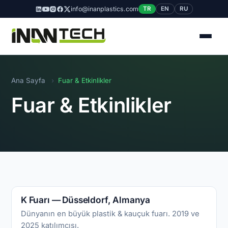
info@inanplastics.com
TR
EN
RU
Ana Sayfa
›
Fuar & Etkinlikler
Fuar & Etkinlikler
K Fuarı — Düsseldorf, Almanya
Dünyanın en büyük plastik & kauçuk fuarı. 2019 ve
2025 katılımcısı.