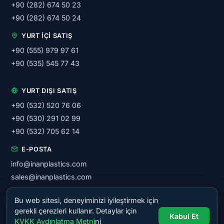
+90 (282) 674 50 23
+90 (282) 674 50 24
YURT İÇI SATIŞ
+90 (555) 979 97 61
+90 (535) 545 77 43
YURT DIŞI SATIŞ
+90 (532) 520 76 06
+90 (530) 291 02 99
+90 (532) 705 62 14
E-POSTA
info@inanplastics.com
sales@inanplastics.com
Bu web sitesi, deneyiminizi iyileştirmek için
© 2026 İnan Plastik Makinaları San. ve Tic. A.Ş. — Tüm hakları
gerekli çerezleri kullanır. Detaylar için
Kabul Et
saklıdır.
KVKK Aydınlatma Metni
ni