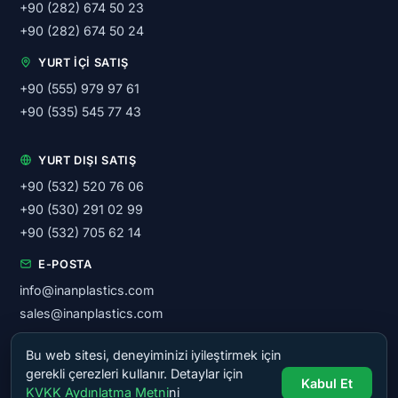
+90 (282) 674 50 23
+90 (282) 674 50 24
YURT İÇI SATIŞ
+90 (555) 979 97 61
+90 (535) 545 77 43
YURT DIŞI SATIŞ
+90 (532) 520 76 06
+90 (530) 291 02 99
+90 (532) 705 62 14
E-POSTA
info@inanplastics.com
sales@inanplastics.com
Bu web sitesi, deneyiminizi iyileştirmek için
© 2026 İnan Plastik Makinaları San. ve Tic. A.Ş. — Tüm hakları
gerekli çerezleri kullanır. Detaylar için
Kabul Et
saklıdır.
KVKK Aydınlatma Metni
ni